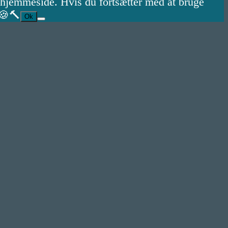
s hjemmeside. Hvis du fortsætter med at bruge
 🍪🔨
Ok