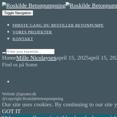
Toggle Navigation
FØRSTE GANG DU BESTILLER BETONPUMPE
VORES PROJEKTER
KONTAKT
Home
Mille Nicolaysen
april 15, 2025
april 15, 20
Find os på Some
Website @greater.dk
@copyright Roskildebetonpumpning
Our site uses cookies. By continuing to our site 
GOT IT